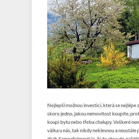
Nejlepší možnou investicí, která se nejlép
skoro jedno, jakou nemovitost koupíte, pro
koupi bytu nebo třeba chalupy. Veškeré ne
válka u nás, tak nikdy neklesnou a neustále
divit. Samozřejmostí je, že to chce do začát