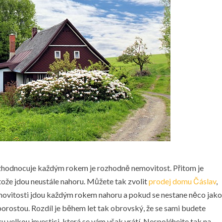
e zhodnocuje každým rokem je rozhodně nemovitost. Přitom je
tože jdou neustále nahoru. Můžete tak zvolit
prodej domu Čáslav
,
movitosti jdou každým rokem nahoru a pokud se nestane něco jako
 porostou. Rozdíl je během let tak obrovský, že se sami budete
ku velkou investici, která se vám však vrátí. Nespoléhejte tak na