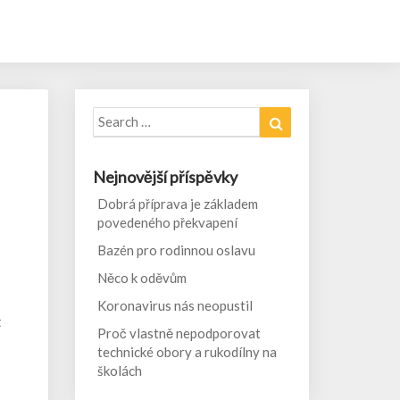
Search
Search
for:
Nejnovější příspěvky
Dobrá příprava je základem
povedeného překvapení
Bazén pro rodinnou oslavu
Něco k oděvům
Koronavirus nás neopustil
t
Proč vlastně nepodporovat
technické obory a rukodílny na
školách