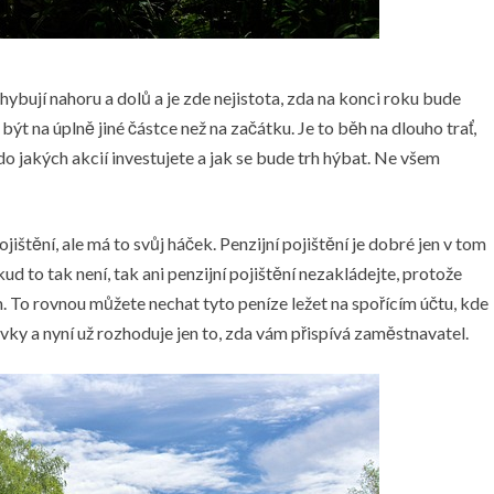
bují nahoru a dolů a je zde nejistota, zda na konci roku bude
ýt na úplně jiné částce než na začátku. Je to běh na dlouho trať,
 do jakých akcií investujete a jak se bude trh hýbat. Ne všem
ojištění, ale má to svůj háček. Penzijní pojištění je dobré jen v tom
d to tak není, tak ani penzijní pojištění nezakládejte, protože
 To rovnou můžete nechat tyto peníze ležet na spořícím účtu, kde
ěvky a nyní už rozhoduje jen to, zda vám přispívá zaměstnavatel.