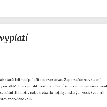
Investice,
 vyplatí
která
se
vyplatí
 tak starší lidi mají příležitost investovat. Zapomeňte na vkladní
mky na půdě. Dnes je tolik možností, že můžete své peníze investova
ie, státní dluhopisy nebo třeba do nějakých starých věcí. Svět má
stovat do čehokoliv.