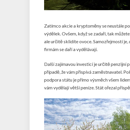
Zatímco akcie a kryptoměny se neustále pohy
výdělek. Ovšem, když se zadaří, tak můžete b
ale určitě sklidíte ovoce. Samozřejmostí je,
firmám se daří a vydělávají.
Další zajímavou investicí je určitě penzijní p
případě, že vám přispívá zaměstnavatel. Poku
podpora státu je přímo výsměch všem lidem.
vám vydělají větší peníze. Stát ořezal přísp