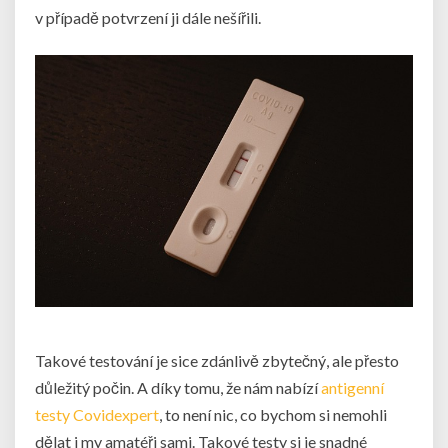
v případě potvrzení ji dále nešířili.
Takové testování je sice zdánlivě zbytečný, ale přesto
důležitý počin. A díky tomu, že nám nabízí
antigenní
testy Covidexpert
, to není nic, co bychom si nemohli
dělat i my amatéři sami. Takové testy si je snadné