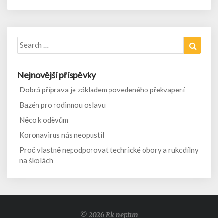
Search
Search
for:
Nejnovější příspěvky
Dobrá příprava je základem povedeného překvapení
Bazén pro rodinnou oslavu
Něco k oděvům
Koronavirus nás neopustil
Proč vlastně nepodporovat technické obory a rukodílny
na školách
© 2026 Rk neptun