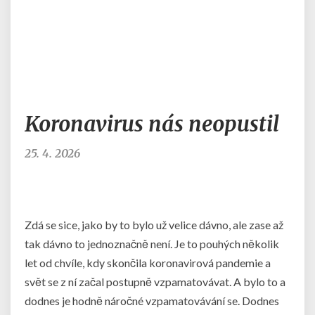
Koronavirus
Koronavirus nás neopustil
nás
neopustil
25. 4. 2026
Zdá se sice, jako by to bylo už velice dávno, ale zase až
tak dávno to jednoznačně není. Je to pouhých několik
let od chvíle, kdy skončila koronavirová pandemie a
svět se z ní začal postupně vzpamatovávat. A bylo to a
dodnes je hodně náročné vzpamatovávání se. Dodnes