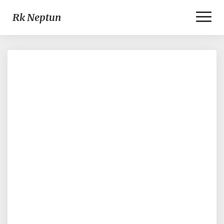
Toggl
Rk Neptun
Naviga