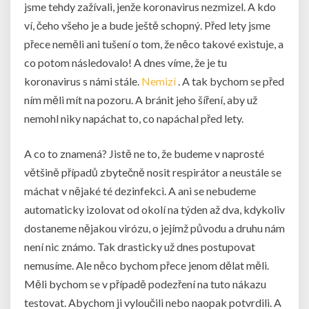
jsme tehdy zažívali, jenže koronavirus nezmizel. A kdo
ví, čeho všeho je a bude ještě schopný. Před lety jsme
přece neměli ani tušení o tom, že něco takové existuje, a
co potom následovalo! A dnes víme, že je tu
koronavirus s námi stále.
Nemizí
. A tak bychom se před
ním měli mít na pozoru. A bránit jeho šíření, aby už
nemohl niky napáchat to, co napáchal před lety.
A co to znamená? Jistě ne to, že budeme v naprosté
většině případů zbytečně nosit respirátor a neustále se
máchat v nějaké té dezinfekci. A ani se nebudeme
automaticky izolovat od okolí na týden až dva, kdykoliv
dostaneme nějakou virózu, o jejímž původu a druhu nám
není nic známo. Tak drasticky už dnes postupovat
nemusíme. Ale něco bychom přece jenom dělat měli.
Měli bychom se v případě podezření na tuto nákazu
testovat. Abychom ji vyloučili nebo naopak potvrdili. A