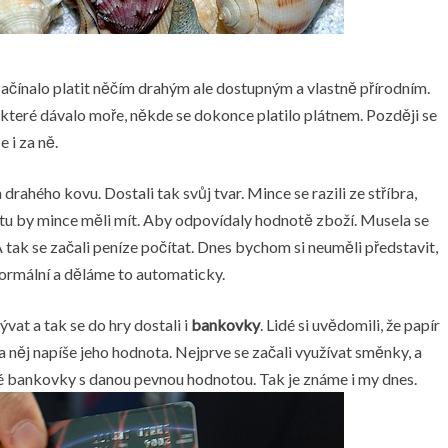
začínalo platit něčím drahým ale dostupným a vlastně přírodním.
 které dávalo moře, někde se dokonce platilo plátnem. Později se
 i za ně.
drahého kovu. Dostali tak svůj tvar. Mince se razili ze stříbra,
otu by mince měli mít. Aby odpovídaly hodnotě zboží. Musela se
A tak se začali peníze počítat. Dnes bychom si neuměli představit,
normální a děláme to automaticky.
vat a tak se do hry dostali i
bankovky
. Lidé si uvědomili, že papír
a něj napíše jeho hodnota. Nejprve se začali využívat směnky, a
ové bankovky s danou pevnou hodnotou. Tak je známe i my dnes.