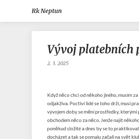
Rk Neptun
Vývoj platebních 
2. 3. 2025
Když něco chci od někoho jiného, musím za t
odjakživa. Poctiví lidé se toho drží, musí pr
vývojem doby se mění prostředky, kterými p
obchodem něco za něco. Jenže najít někoho, 
poněkud složité a dnes by se to praktikoval
docházet a tak se pomalu začali na svět kl