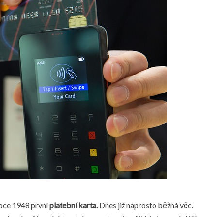
roce 1948 první
platební karta.
Dnes již naprosto běžná věc.