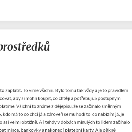
Vývoj
prostředků
platebních
prostředků
o zaplatit. To víme všichni. Bylo tomu tak vždy a je to pravidlem
acovat, aby si mohli koupit, co chtějí a potřebují. S postupným
latíme. Všichni to známe z dějepisu, že se začínalo směnným
kdo má to co chci já a zároveň se mu hodí to, co nabízím já, je
o asi velmi obtížně. A i tehdy v dobách minulých to lidem začínalo
ubat mince, bankovky a nakonec i platební karty. Ale pěkně