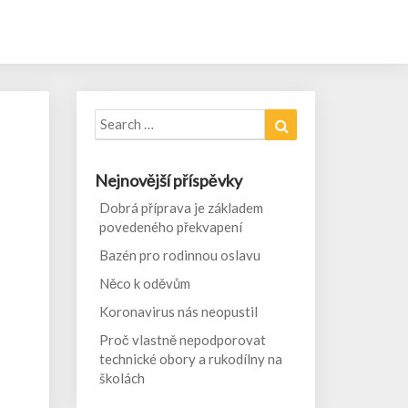
Search
Search
for:
Nejnovější příspěvky
Dobrá příprava je základem
povedeného překvapení
Bazén pro rodinnou oslavu
Něco k oděvům
Koronavirus nás neopustil
Proč vlastně nepodporovat
technické obory a rukodílny na
školách